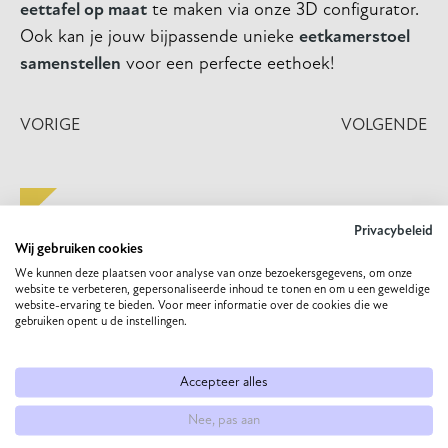
eettafel op maat
te maken via onze 3D configurator.
Ook kan je jouw bijpassende unieke
eetkamerstoel
samenstellen
voor een perfecte eethoek!
VORIGE
VOLGENDE
Privacybeleid
MEER INSPIRATIE VOOR JOU
Wij gebruiken cookies
We kunnen deze plaatsen voor analyse van onze bezoekersgegevens, om onze
website te verbeteren, gepersonaliseerde inhoud te tonen en om u een geweldige
website-ervaring te bieden. Voor meer informatie over de cookies die we
gebruiken opent u de instellingen.
De perfecte maat eettafel kiezen: hoe lang moet hij
écht zijn?
Accepteer alles
De eettafel is vaak het hart van het huis. Het is de plek waar
Nee, pas aan
je de dag begint met een kop koffie, waar kinderen hun