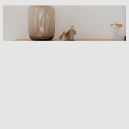
Hoeveel bank heb je écht nodig? Zo bepaal je de ideale
afmetingen voor jouw woonkamer
Een meubelstuk kiezen dat echt bij je past begint bij hoe jij leeft en hoe je
ruimte aanvoelt. Een bank, fauteuil of eettafel moet logisch
LEES VERDER