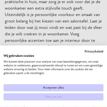
praktische in huis, maar zorg je er ook voor dat je de
woonkamer een extra stijlvolle touch geeft.
Uiteindelijk is je persoonlijke voorkeur en smaak van
groot belang bij het kiezen van een salontafel. Laat je
leiden door wat jij mooi vindt en wat past bij de sfeer
die je wilt creëren in je woonkamer. Voeg
persoonlijke accenten toe aan je interieur door te
kiezen voor een salontafel die past bij jouw
Privacybeleid
esthetische voorkeuren en die een weerspiegeling is
Wij gebruiken cookies
van je persoonlijkheid.
We kunnen deze plaatsen voor analyse van onze bezoekersgegevens, om onze
website te verbeteren, gepersonaliseerde inhoud te tonen en om u een geweldige
Bij They & Me hebben we verschillende soorten
website-ervaring te bieden. Voor meer informatie over de cookies die we
gebruiken opent u de instellingen.
salontafels in verschillende soorten maten en
kleuren. Denk daarbij aan een
eiken design salontafel
Accepteer alles
of salontafels van dekton of HPL. Kom je er toch niet
helemaal uit bij het combineren van je salontafel en
Nee, pas aan
je bank? Dan geven wij je graag advies. Naast dat je