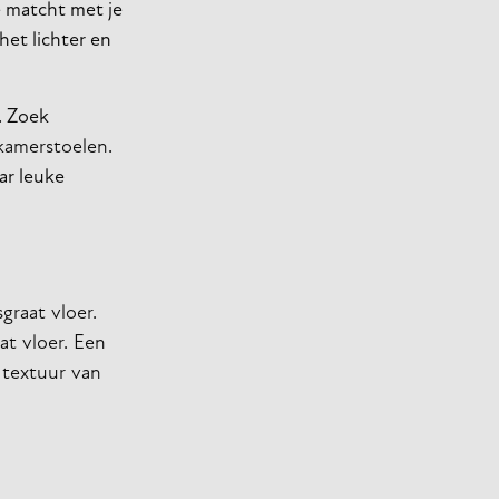
ie matcht met je
het lichter en
n. Zoek
tkamerstoelen
.
ar leuke
graat vloer.
at vloer. Een
 textuur van