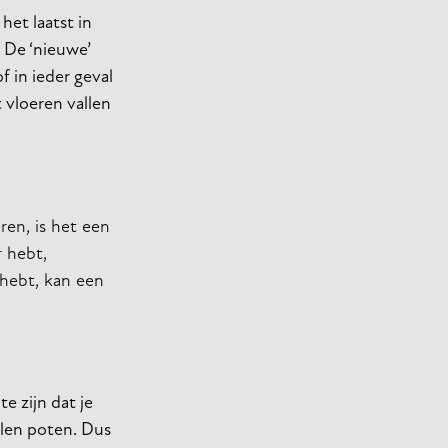
het laatst in
 De ‘nieuwe’
f in ieder geval
 vloeren vallen
ren, is het een
r hebt,
 hebt, kan een
te zijn dat je
alen poten. Dus