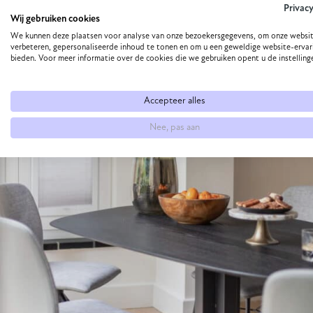
Last but not least, vergeet niet om de grootte van de eet
Privac
Wij gebruiken cookies
huishouden. Meet de ruimte nauwkeurig op en zorg ervoor 
We kunnen deze plaatsen voor analyse van onze bezoekersgegevens, om onze websit
voldoende loopruimte is rondom de tafel. Als je regelmatig
verbeteren, gepersonaliseerde inhoud te tonen en om u een geweldige website-ervar
bieden. Voor meer informatie over de cookies die we gebruiken opent u de instelling
zitplaatsen biedt wanneer dat nodig is.
Accepteer alles
Nee, pas aan