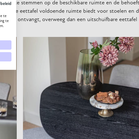
tafel af te stemmen op de beschikbare ruimte en de behoef
ybeleid
dat de eettafel voldoende ruimte biedt voor stoelen en d
e te
 gasten ontvangt, overweeg dan een uitschuifbare eettafel 
ing te
en.