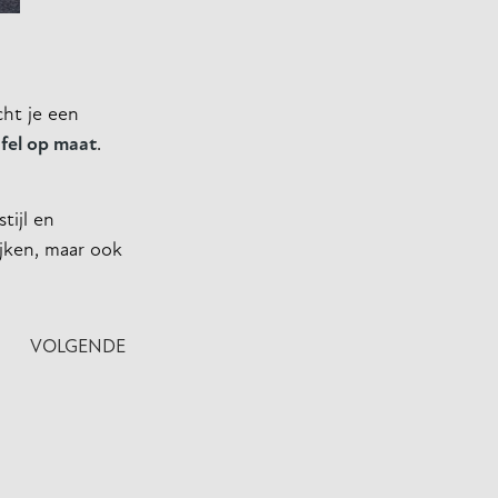
cht je een
fel op maat
.
tijl en
ijken, maar ook
VOLGENDE