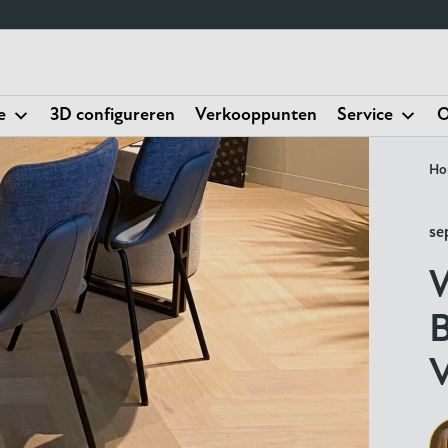
e
3D configureren
Verkooppunten
Service
O
Ho
se