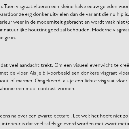
n. Toen visgraat vloeren een kleine halve eeuw geleden voor 
rdoor ze erg donker uitvielen dan de variant die nu hip is.
terieur weer in de moderniteit gebracht en wordt vaak niet (o
aar natuurlijke houttint goed zal behouden. Moderne visgraat
eige in.
 dat veel aandacht trekt. Om een visueel evenwicht te creë
met de vloer. Als je bijvoorbeeld een donkere visgraat vloe
hout of marmer. Omgekeerd, als je een lichte visgraat vloer
 mahonie een mooi contrast vormen.
s eens na over een
zwarte eettafel
. Let wel: het hoeft niet zo 
l interieur is dat veel tafels geleverd worden met zwart met