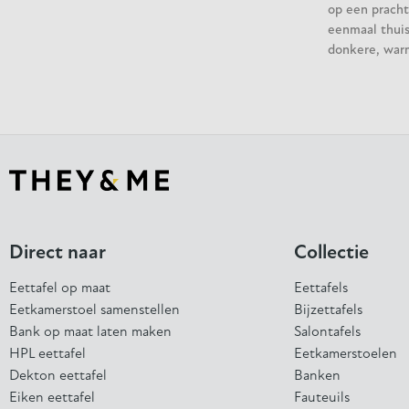
op een pracht
eenmaal thuis 
donkere, war
Direct naar
Collectie
Eettafel op maat
Eettafels
Eetkamerstoel samenstellen
Bijzettafels
Bank op maat laten maken
Salontafels
HPL eettafel
Eetkamerstoelen
Dekton eettafel
Banken
Eiken eettafel
Fauteuils