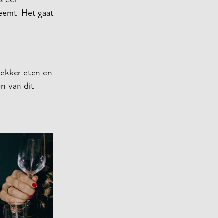
ls een
neemt. Het gaat
lekker eten en
en van dit