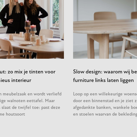
t: zo mix je tinten voor
Slow design: waarom wij be
eus interieur
furniture links laten liggen
en meubelzaak en wordt verliefd
Loop op een willekeurige woen
ige walnoten eettafel. Maar
door een binnenstad en je ziet z
slaat de twijfel toe: past deze
afgedankte banken, wankele bo
me houtsoort
en stoelen waarvan de bekleding