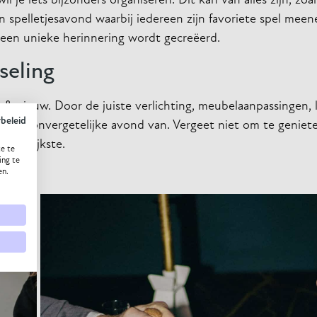
 je iets bijzonders organiseren. Dit kan van alles zijn, zoa
n spelletjesavond waarbij iedereen zijn favoriete spel mee
r een unieke herinnering wordt gecreëerd.
seling
 & nieuw. Door de juiste verlichting, meubelaanpassingen, 
ybeleid
 er een onvergetelijke avond van. Vergeet niet om te geniet
elangrijkste.
e te
ing te
en.