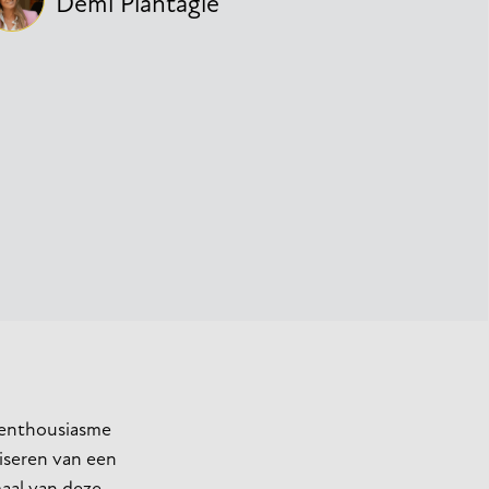
Demi Plantagie
l enthousiasme
niseren van een