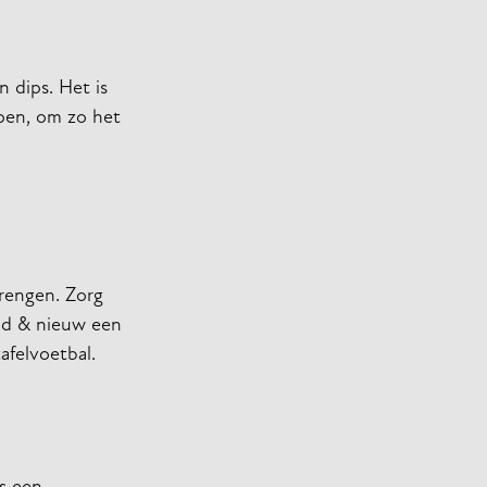
n dips. Het is
pen, om zo het
brengen. Zorg
oud & nieuw een
afelvoetbal.