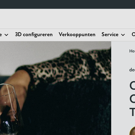
e
3D configureren
Verkooppunten
Service
O
Ho
de