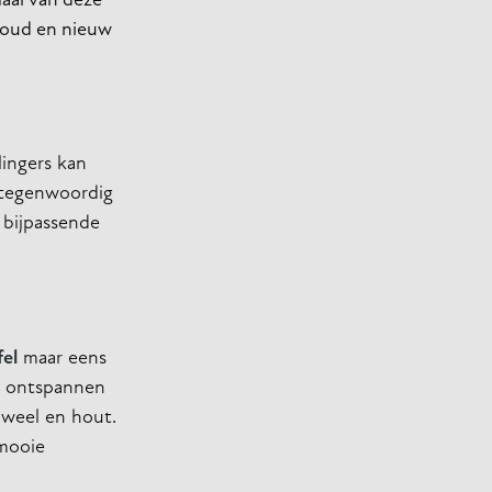
maal van deze
n oud en nieuw
lingers kan
n tegenwoordig
bijpassende
fel
maar eens
jk ontspannen
luweel en hout.
 mooie