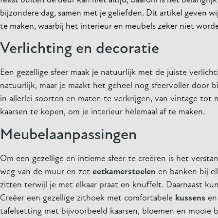
feest buiten de deur kan niet altijd, daarom is het belangri
bijzondere dag, samen met je geliefden. Dit artikel geven wi
te maken, waarbij het interieur en meubels zeker niet word
Verlichting en decoratie
Een gezellige sfeer maak je natuurlijk met de juiste verli
natuurlijk, maar je maakt het geheel nog sfeervoller door 
in allerlei soorten en maten te verkrijgen, van vintage to
kaarsen te kopen, om je interieur helemaal af te maken.
Meubelaanpassingen
Om een gezellige en intieme sfeer te creëren is het verst
weg van de muur en zet
eetkamerstoelen
en banken bij el
zitten terwijl je met elkaar praat en knuffelt. Daarnaast k
Creëer een gezellige zithoek met comfortabele
kussens
en 
tafelsetting met bijvoorbeeld kaarsen, bloemen en mooie 