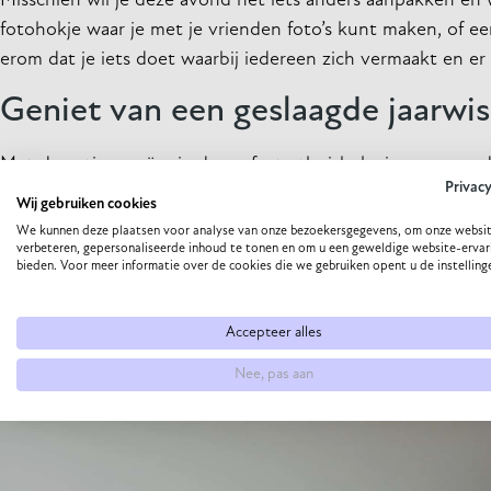
Misschien wil je deze avond net iets anders aanpakken en wil
fotohokje waar je met je vrienden foto’s kunt maken, of ee
erom dat je iets doet waarbij iedereen zich vermaakt en e
Geniet van een geslaagde jaarwis
Met deze tips creëer je de perfecte thuisbeleving voor oud
Privac
drinken, fijne muziek en een bijzondere activiteit maak je
Wij gebruiken cookies
moment met je geliefden, want dat is uiteindelijk het allerb
We kunnen deze plaatsen voor analyse van onze bezoekersgegevens, om onze websit
verbeteren, gepersonaliseerde inhoud te tonen en om u een geweldige website-ervar
Happy New Year!
bieden. Voor meer informatie over de cookies die we gebruiken opent u de instelling
Accepteer alles
Nee, pas aan