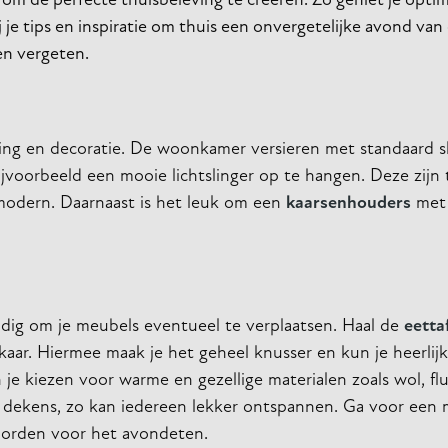
jk om de perfecte thuisbeleving te creëren. Zo geniet je opti
j je tips en inspiratie om thuis een onvergetelijke avond va
en vergeten.
chting en decoratie. De woonkamer versieren met standaard s
bijvoorbeeld een mooie lichtslinger op te hangen. Deze zij
t modern. Daarnaast is het leuk om een
kaarsenhouders
met 
andig om je meubels eventueel te verplaatsen. Haal de
eetta
kaar. Hiermee maak je het geheel knusser en kun je heerli
un je kiezen voor warme en gezellige materialen zoals wol, f
dekens, zo kan iedereen lekker ontspannen. Ga voor een
borden voor het avondeten.