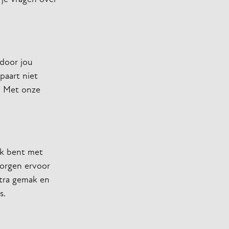
door jou
paart niet
n. Met onze
uk bent met
zorgen ervoor
xtra gemak en
s.