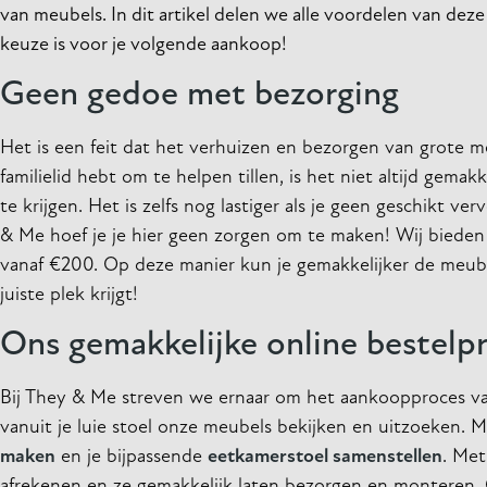
van meubels. In dit artikel delen we alle voordelen van de
keuze is voor je volgende aankoop!
Geen gedoe met bezorging
Het is een feit dat het verhuizen en bezorgen van grote meu
familielid hebt om te helpen tillen, is het niet altijd gem
te krijgen. Het is zelfs nog lastiger als je geen geschikt v
& Me hoef je je hier geen zorgen om te maken! Wij biede
vanaf €200. Op deze manier kun je gemakkelijker de meube
juiste plek krijgt!
Ons gemakkelijke online bestelp
Bij They & Me streven we ernaar om het aankoopproces v
vanuit je luie stoel onze meubels bekijken en uitzoeken.
maken
en je bijpassende
eetkamerstoel samenstellen
. Met
afrekenen en ze gemakkelijk laten bezorgen en monteren. O