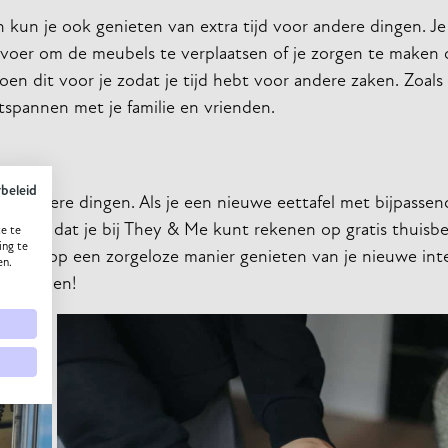
n kun je ook genieten van extra tijd voor andere dingen. Je
ervoer om de meubels te verplaatsen of je zorgen te maken 
n dit voor je zodat je tijd hebt voor andere zaken. Zoals
tspannen met je familie en vrienden.
ybeleid
or andere dingen. Als je een nieuwe eettafel met bijpassen
t dan dat je bij They & Me kunt rekenen op gratis thuisbe
e te
ing te
kun je op een zorgeloze manier genieten van je nieuwe inte
en.
 voordelen!