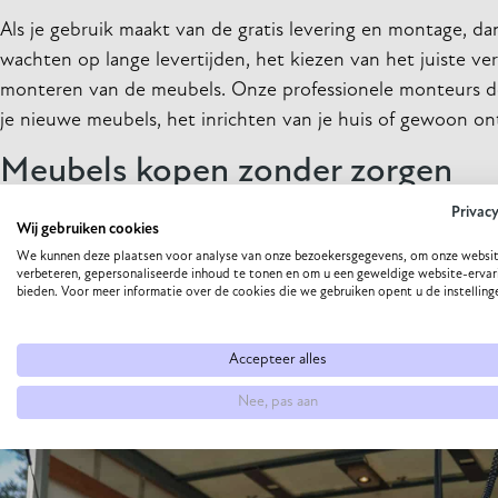
Als je gebruik maakt van de gratis levering en montage, da
wachten op lange levertijden, het kiezen van het juiste v
monteren van de meubels. Onze professionele monteurs doe
je nieuwe meubels, het inrichten van je huis of gewoon on
Meubels kopen zonder zorgen
Privac
We willen jou het gemak bieden zodat je extra tijd hebt vo
Wij gebruiken cookies
eetkamerstoelen of alleen een meubelstuk nodig hebt, wee
We kunnen deze plaatsen voor analyse van onze bezoekersgegevens, om onze websit
verbeteren, gepersonaliseerde inhoud te tonen en om u een geweldige website-ervar
montage van je meubels bij een bestelling vanaf €200. Zo 
bieden. Voor meer informatie over de cookies die we gebruiken opent u de instelling
dus nu je favoriete items bij They & Me en geniet van alle
Accepteer alles
Nee, pas aan