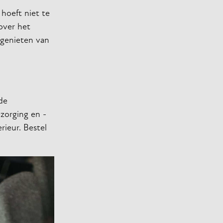
 hoeft niet te
over het
 genieten van
de
zorging en -
rieur. Bestel