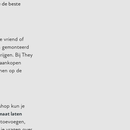
e de beste
e vriend of
 en gemonteerd
rijgen. Bij They
j aankopen
nnen op de
shop kun je
maat laten
e toevoegen,
 je vragen over