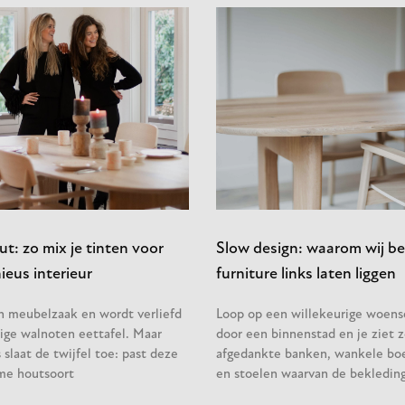
t: zo mix je tinten voor
Slow design: waarom wij be
eus interieur
furniture links laten liggen
en meubelzaak en wordt verliefd
Loop op een willekeurige woen
ige walnoten eettafel. Maar
door een binnenstad en je ziet z
slaat de twijfel toe: past deze
afgedankte banken, wankele bo
me houtsoort
en stoelen waarvan de bekleding