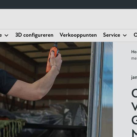
e
3D configureren
Verkooppunten
Service
O
Ho
me
ja