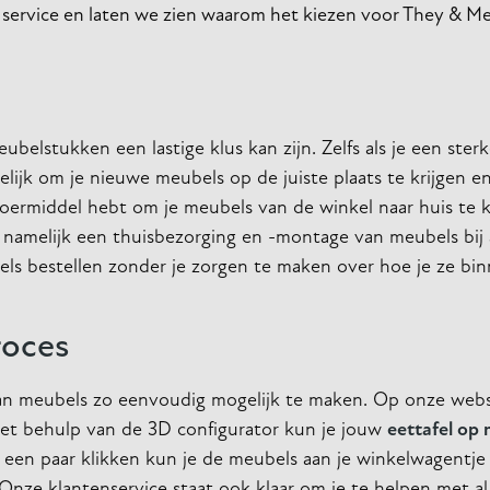
ze service en laten we zien waarom het kiezen voor They & M
belstukken een lastige klus kan zijn. Zelfs als je een sterk
akkelijk om je nieuwe meubels op de juiste plaats te krijgen
ervoermiddel hebt om je meubels van de winkel naar huis te k
n namelijk een thuisbezorging en -montage van meubels bi
ls bestellen zonder je zorgen te maken over hoe je ze bi
roces
an meubels zo eenvoudig mogelijk te maken. Op onze web
 Met behulp van de 3D configurator kun je jouw
eettafel op 
 een paar klikken kun je de meubels aan je winkelwagentj
nze klantenservice staat ook klaar om je te helpen met al