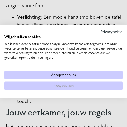
zorgen voor sfeer.
Verlichting:
Een mooie hanglamp boven de tafel
is niet alleen functioneel, maar ook een echte
blikvanger. Kies voor dimbare verlichting om de
Privacybeleid
Wij gebruiken cookies
sfeer aan te passen aan de gelegenheid.
We kunnen deze plaatsen voor analyse van onze bezoekersgegevens, om onze
Textiel:
Kussens
op de eetkamerbank zorgen
website te verbeteren, gepersonaliseerde inhoud te tonen en om u een geweldige
website-ervaring te bieden. Voor meer informatie over de cookies die we
voor extra comfort en kleur. Een vloerkleed
gebruiken opent u de instellingen.
onder de eethoek kan de ruimte definiëren en
een gevoel van warmte en eenheid creëren.
Accepteer alles
Decoratie:
Een vaas met bloemen op tafel, een
paar mooie kandelaars of een kunstwerk aan de
Nee, pas aan
muur geven je eetkamerhoek een persoonlijke
touch.
Jouw eetkamer, jouw regels
Het inrichten van je eetkamerhoek met modulaire