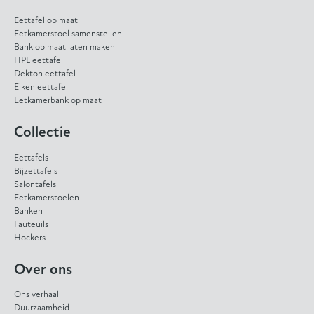
Eettafel op maat
Eetkamerstoel samenstellen
Bank op maat laten maken
HPL eettafel
Dekton eettafel
Eiken eettafel
Eetkamerbank op maat
Collectie
Eettafels
Bijzettafels
Salontafels
Eetkamerstoelen
Banken
Fauteuils
Hockers
Over ons
Ons verhaal
Duurzaamheid