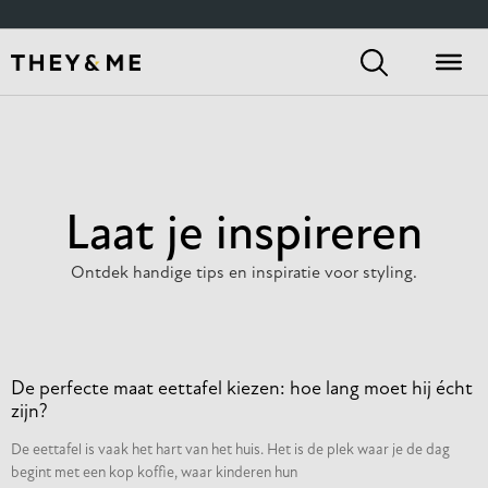
Home
/
2025
/
oktober
/ 22
Laat je inspireren
Ontdek handige tips en inspiratie voor styling.
De perfecte maat eettafel kiezen: hoe lang moet hij écht
zijn?
De eettafel is vaak het hart van het huis. Het is de plek waar je de dag
begint met een kop koffie, waar kinderen hun