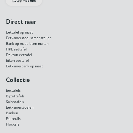
App met ons
Direct naar
Eettafel op maat
Eetkamerstoel samenstellen
Bank op maat laten maken
HPL eettafel
Dekton eettafel
Eiken eettafel
Eetkamerbank op maat
Collectie
Eettafels
Bijzettafels
Salontafels
Eetkamerstoelen
Banken
Fauteuils
Hockers