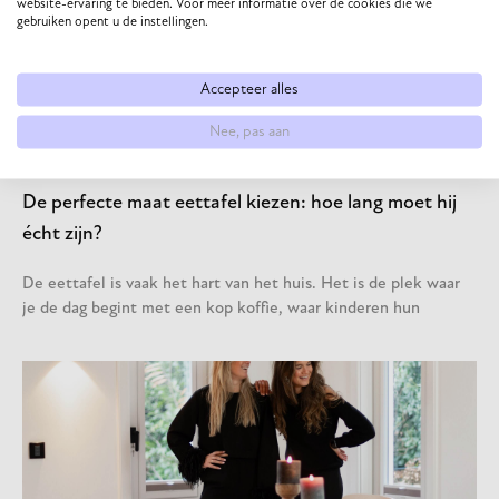
website-ervaring te bieden. Voor meer informatie over de cookies die we
gebruiken opent u de instellingen.
Accepteer alles
MEER INSPIRATIE VOOR JOU
Nee, pas aan
De perfecte maat eettafel kiezen: hoe lang moet hij
écht zijn?
De eettafel is vaak het hart van het huis. Het is de plek waar
je de dag begint met een kop koffie, waar kinderen hun