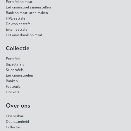
Eettafel op maat
Eetkamerstoel samenstellen
Bank op maat laten maken
HPL eettafel
Dekton eettafel
Eiken eettafel
Eetkamerbank op maat
Collectie
Eettafels
Bijzettafels
Salontafels
Eetkamerstoelen
Banken
Fauteuils
Hockers
Over ons
Ons verhaal
Duurzaamheid
Collectie