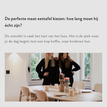
De perfecte maat eettafel kiezen: hoe lang moet hij
écht zijn?
De eettafel is vaak het hart van het huis. Het is de plek waar
je de dag begint met een kop koffie, waar kinderen hun