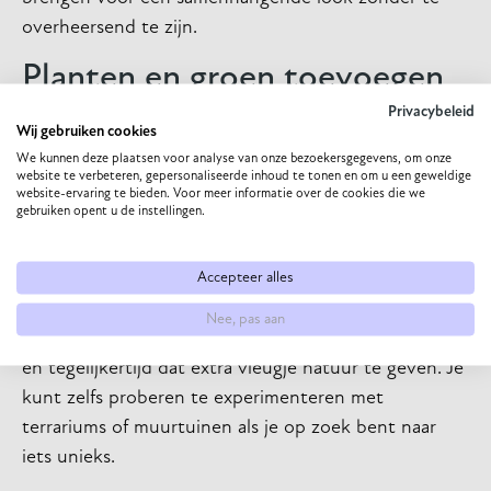
overheersend te zijn.
Planten en groen toevoegen
Privacybeleid
Het toevoegen van planten is een andere goede
Wij gebruiken cookies
We kunnen deze plaatsen voor analyse van onze bezoekersgegevens, om onze
manier om leven en kleur toe te voegen aan een
website te verbeteren, gepersonaliseerde inhoud te tonen en om u een geweldige
kamer en toch een gevoel van verbondenheid met
website-ervaring te bieden. Voor meer informatie over de cookies die we
gebruiken opent u de instellingen.
de natuur te behouden. Met potplanten of
hangplanten kun je de ruimte direct opvrolijken en
Accepteer alles
de lucht eromheen helpen zuiveren. Het hoeft niet
alleen groen te zijn, bloemen zijn namelijk ook een
Nee, pas aan
goede manier om kleur toe te voegen aan de ruimte
en tegelijkertijd dat extra vleugje natuur te geven. Je
kunt zelfs proberen te experimenteren met
terrariums of muurtuinen als je op zoek bent naar
iets unieks.