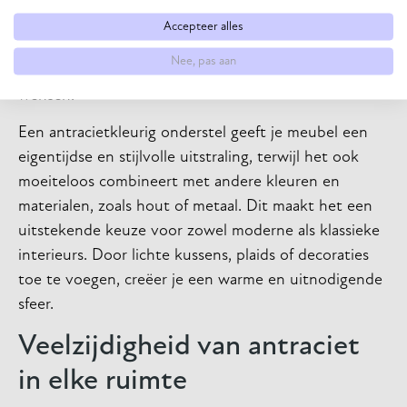
daarbij een bank, tafel of stoel. Bovendien kun je bij
Accepteer alles
ons je meubels volledig op maat laten maken, zodat
Nee, pas aan
je een uniek stuk creëert dat precies aansluit bij jouw
wensen.
Een antracietkleurig onderstel geeft je meubel een
eigentijdse en stijlvolle uitstraling, terwijl het ook
moeiteloos combineert met andere kleuren en
materialen, zoals hout of metaal. Dit maakt het een
uitstekende keuze voor zowel moderne als klassieke
interieurs. Door lichte kussens, plaids of decoraties
toe te voegen, creëer je een warme en uitnodigende
sfeer.
Veelzijdigheid van antraciet
in elke ruimte