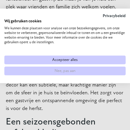
plek waar vrienden en familie zich welkom voelen.
Privacybeleid
Herfstgeuren voor een
Wij gebruiken cookies
We kunnen deze plaatsen voor analyse van onze bezoekersgegevens, om onze
compleet zintuiglijke ervaring
website te verbeteren, gepersonaliseerde inhoud te tonen en om u een geweldige
website-ervaring te bieden. Voor meer informatie over de cookies die we
gebruiken opent u de instellingen.
Geuren spelen een belangrijke rol in hoe we onze
omgeving ervaren. Het toevoegen van herfstgeuren
Accepteer alles
aan je huis kan de sfeer compleet maken. Denk aan
geurkaarsen, wierook of aroma’s zoals kaneel, vanille
Nee, pas aan
of dennennaalden. Het integreren van geur in je
decor kan een subtiele, maar krachtige manier zijn
om de sfeer in je huis te beïnvloeden. Het zorgt voor
een gastvrije en ontspannende omgeving die perfect
is voor de herfst.
Een seizoensgebonden