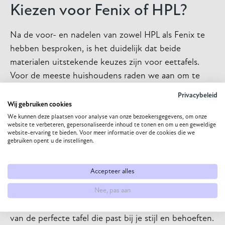
Kiezen voor Fenix of HPL?
Na de voor- en nadelen van zowel HPL als Fenix te
hebben besproken, is het duidelijk dat beide
materialen uitstekende keuzes zijn voor eettafels.
Voor de meeste huishoudens raden we aan om te
kiezen voor HPL. Het biedt een combinatie van
Privacybeleid
duurzaamheid, veelzijdigheid en betaalbaarheid, wat
Wij gebruiken cookies
het een slimme investering maakt voor de lange
We kunnen deze plaatsen voor analyse van onze bezoekersgegevens, om onze
website te verbeteren, gepersonaliseerde inhoud te tonen en om u een geweldige
termijn.
website-ervaring te bieden. Voor meer informatie over de cookies die we
gebruiken opent u de instellingen.
Haal jouw eettafel in huis
Accepteer alles
Als je geïnspireerd bent om je eettafel te upgraden
met HPL of Fenix, overweeg dan om
contact
met ons
Nee, pas aan
op te nemen. Wij kunnen je helpen bij het kiezen
van de perfecte tafel die past bij je stijl en behoeften.