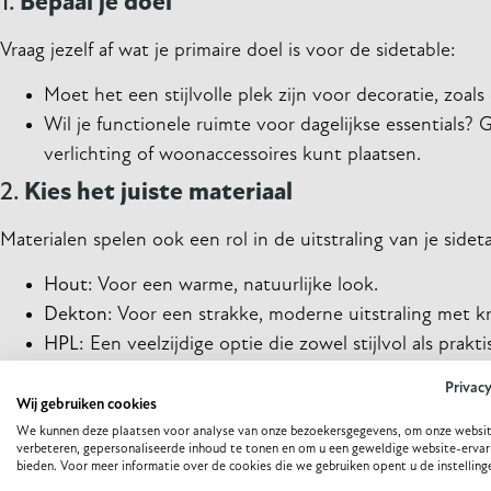
1.
Bepaal je doel
Vraag jezelf af wat je primaire doel is voor de sidetable:
Moet het een stijlvolle plek zijn voor decoratie, zoa
Wil je functionele ruimte voor dagelijkse essentials
verlichting of woonaccessoires kunt plaatsen.
2.
Kies het juiste materiaal
Materialen spelen ook een rol in de uitstraling van je sidet
Hout
: Voor een warme, natuurlijke look.
Dekton
: Voor een strakke, moderne uitstraling met k
HPL
: Een veelzijdige optie die zowel stijlvol als pra
3.
Overweeg de afmetingen
Privac
Wij gebruiken cookies
Meet de beschikbare ruimte voordat je een sidetable koopt
We kunnen deze plaatsen voor analyse van onze bezoekersgegevens, om onze websit
verbeteren, gepersonaliseerde inhoud te tonen en om u een geweldige website-ervar
overweldigen.
bieden. Voor meer informatie over de cookies die we gebruiken opent u de instelling