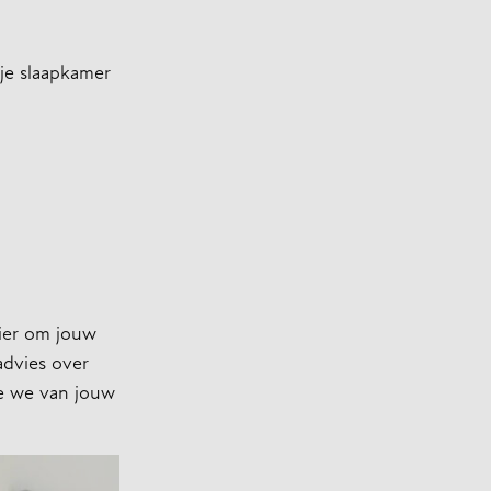
 je slaapkamer
nier om jouw
advies over
e we van jouw