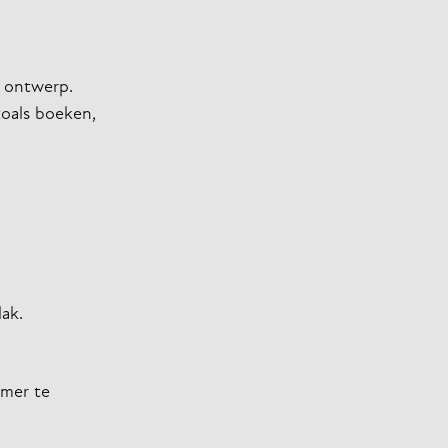
t ontwerp.
zoals boeken,
lak.
amer te