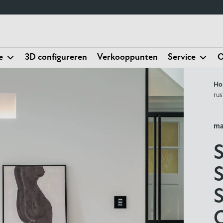
e
3D configureren
Verkooppunten
Service
O
Ho
rus
ma