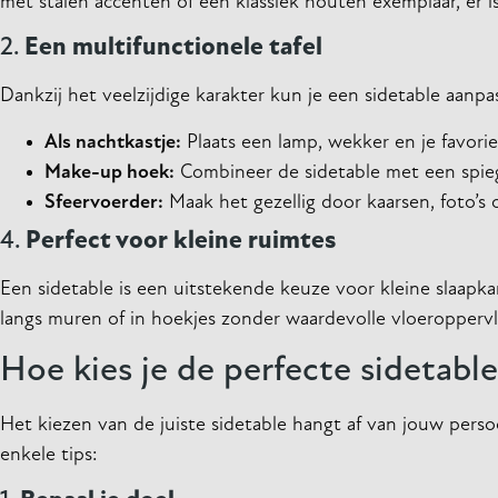
met stalen accenten of een klassiek houten exemplaar, er is 
2.
Een multifunctionele tafel
Dankzij het veelzijdige karakter kun je een sidetable aanp
Als nachtkastje:
Plaats een lamp, wekker en je favori
Make-up hoek:
Combineer de sidetable met een spiege
Sfeervoerder:
Maak het gezellig door kaarsen, foto’s
4.
Perfect voor kleine ruimtes
Een sidetable is een uitstekende keuze voor kleine slaapka
langs muren of in hoekjes zonder waardevolle vloeropperv
Hoe kies je de perfecte sidetabl
Het kiezen van de juiste sidetable hangt af van jouw perso
enkele tips: