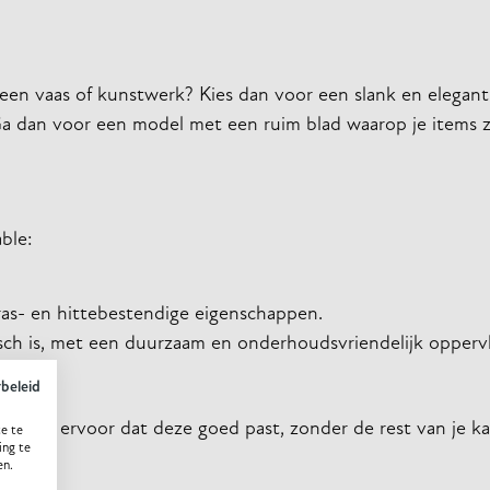
ls een vaas of kunstwerk? Kies dan voor een slank en elegan
? Ga dan voor een model met een ruim blad waarop je items 
able:
ras- en hittebestendige eigenschappen.
ktisch is, met een duurzaam en onderhoudsvriendelijk opperv
ybeleid
. Zorg ervoor dat deze goed past, zonder de rest van je k
e te
ing te
en.