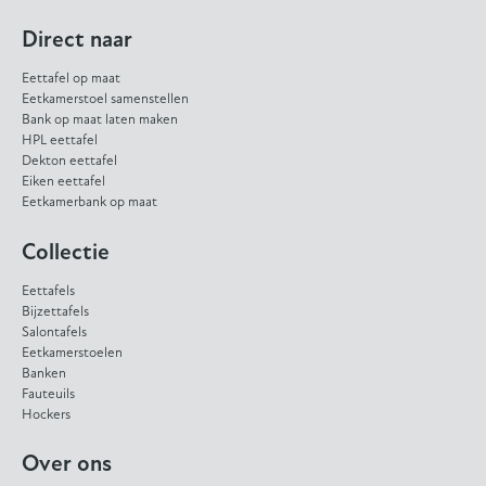
Direct naar
Eettafel op maat
Eetkamerstoel samenstellen
Bank op maat laten maken
HPL eettafel
Dekton eettafel
Eiken eettafel
Eetkamerbank op maat
Collectie
Eettafels
Bijzettafels
Salontafels
Eetkamerstoelen
Banken
Fauteuils
Hockers
Over ons