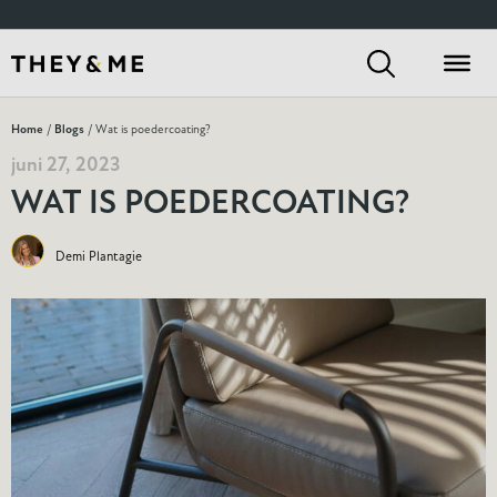
Home
/
Blogs
/ Wat is poedercoating?
juni 27, 2023
WAT IS POEDERCOATING?
Demi Plantagie