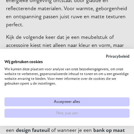
energieke omgeving ontstaat door gladde en
reflecterende materialen. Voor warmte, geborgenheid
en ontspanning passen juist ruwe en matte texturen
perfect.
Kijk de volgende keer dat je een meubelstuk of
accessoire kiest niet alleen naar kleur en vorm, maar
voel ook bewust aan het materiaal. Vraag jezelf af:
Privacybeleid
welk effect heeft deze textuur op het licht en de
Wij gebruiken cookies
ruimte? Door dat gevoel te vertalen naar je
We kunnen deze plaatsen voor analyse van onze bezoekersgegevens, om onze
website te verbeteren, gepersonaliseerde inhoud te tonen en om u een geweldige
woonkeuzes groeit je interieur uit tot een plek die
website-ervaring te bieden. Voor meer informatie over de cookies die we
gebruiken opent u de instellingen.
niet alleen mooi oogt, maar ook fijn aanvoelt.
Om die keuze makkelijker te maken kun je
gratis
Accepteer alles
stalen bestellen
. Zo ervaar je zelf hoe een bepaalde
Nee, pas aan
stof, houtstructuur of afwerking in jouw huis tot
leven komt. Dit is ideaal wanneer je nadenkt over
een
design fauteuil
of wanneer je een
bank op maat