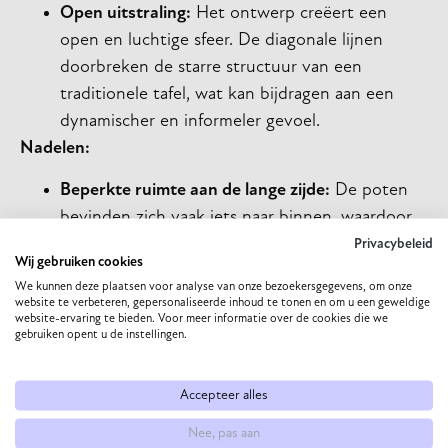
Open uitstraling:
Het ontwerp creëert een
open en luchtige sfeer. De diagonale lijnen
doorbreken de starre structuur van een
traditionele tafel, wat kan bijdragen aan een
dynamischer en informeler gevoel.
Nadelen:
Beperkte ruimte aan de lange zijde:
De poten
bevinden zich vaak iets naar binnen, waardoor
de beenruimte aan de lange zijden beperkter
Privacybeleid
Wij gebruiken cookies
kan zijn dan bij een tafel met hoekpoten.
We kunnen deze plaatsen voor analyse van onze bezoekersgegevens, om onze
Mensen die in het midden zitten, kunnen met
website te verbeteren, gepersonaliseerde inhoud te tonen en om u een geweldige
website-ervaring te bieden. Voor meer informatie over de cookies die we
hun knieën tegen de schuine poten stoten. Dit
gebruiken opent u de instellingen.
kan een nadeel zijn bij langdurig tafelen.
Wat past bij jouw situatie?
Accepteer alles
Nee, pas aan
De keuze voor een onderstel hangt af van hoe je de