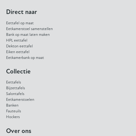
Direct naar
Eettafel op maat
Eetkamerstoel samenstellen
Bank op maat laten maken
HPL eettafel
Dekton eettafel
Eiken eettafel
Eetkamerbank op maat
Collectie
Eettafels
Bijzettafels
Salontafels
Eetkamerstoelen
Banken
Fauteuils
Hockers
Over ons