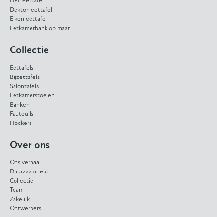
HPL eettafel
Dekton eettafel
Eiken eettafel
Eetkamerbank op maat
Collectie
Eettafels
Bijzettafels
Salontafels
Eetkamerstoelen
Banken
Fauteuils
Hockers
Over ons
Ons verhaal
Duurzaamheid
Collectie
Team
Zakelijk
Ontwerpers