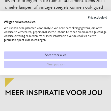
leven te brengen in de ruimte. Statement items zoals
unieke lampen of vintage spiegels kunnen ook goed
werken binnen deze stijl. Het is belangrijk om goed
Privacybeleid
te oriënteren voordat je aan de slag gaat met het
Wij gebruiken cookies
veranderen van jouw interieur en om eerst te
We kunnen deze plaatsen voor analyse van onze bezoekersgegevens, om onze
website te verbeteren, gepersonaliseerde inhoud te tonen en om u een geweldige
beginnen met kleine items. De Urban Rebel trend
website-ervaring te bieden. Voor meer informatie over de cookies die we
gebruiken opent u de instellingen.
geeft jou de kans om een statement te maken met
jouw interieur en te laten zien wie jij bent.
Accepteer alles
VORIGE
VOLGENDE
Nee, pas aan
MEER INSPIRATIE VOOR JOU