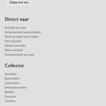
App met ons
Direct naar
Eettafel op maat
Eetkamerstoel samenstellen
Bank op maat laten maken
HPL eettafel
Dekton eettafel
Eiken eettafel
Eetkamerbank op maat
Collectie
Eettafels
Bijzettafels
Salontafels
Eetkamerstoelen
Banken
Fauteuils
Hockers