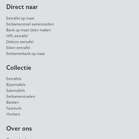
Direct naar
Eettafel op maat
Eetkamerstoel samenstellen
Bank op maat laten maken
HPL eettafel
Dekton eettafel
Eiken eettafel
Eetkamerbank op maat
Collectie
Eettafels
Bijzettafels
Salontafels
Eetkamerstoelen
Banken
Fauteuils
Hockers
Over ons