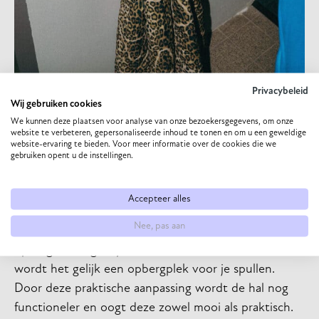
Privacybeleid
Wij gebruiken cookies
Gebruik spiegels als
We kunnen deze plaatsen voor analyse van onze bezoekersgegevens, om onze
functioneel meubelstuk
website te verbeteren, gepersonaliseerde inhoud te tonen en om u een geweldige
website-ervaring te bieden. Voor meer informatie over de cookies die we
gebruiken opent u de instellingen.
Tot slot kun je spiegels ook als functionele
meubelstukken gebruiken. Kies voor een spiegel met
Accepteer alles
een plankje erin of haken eronder waar je
Nee, pas aan
bijvoorbeeld je sleutels aan kunt hangen of
opbergen. Zo geef je de hal een dubbele functie en
wordt het gelijk een opbergplek voor je spullen.
Door deze praktische aanpassing wordt de hal nog
functioneler en oogt deze zowel mooi als praktisch.