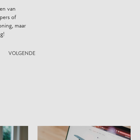
ken van
pers of
woning, maar
g!
VOLGENDE