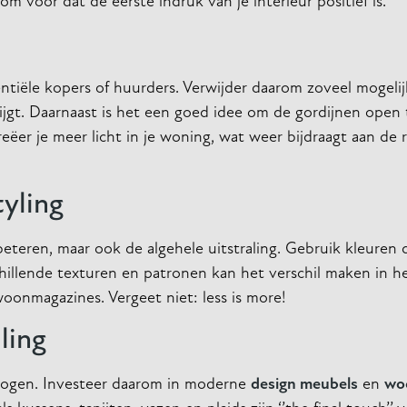
 voor dat de eerste indruk van je interieur positief is.
tentiële kopers of huurders. Verwijder daarom zoveel mogel
ijgt. Daarnaast is het een goed idee om de gordijnen open
ëer je meer licht in je woning, wat weer bijdraagt aan de r
tyling
teren, maar ook de algehele uitstraling. Gebruik kleuren d
hillende texturen en patronen kan het verschil maken in h
 woonmagazines. Vergeet niet: less is more!
ling
hogen. Investeer daarom in moderne
design meubels
en
wo