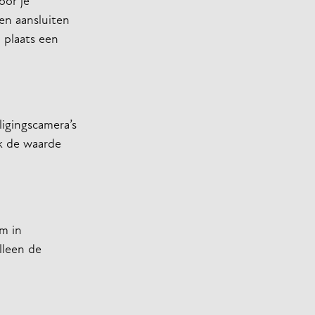
oor je
en aansluiten
n plaats een
igingscamera’s
k de waarde
m in
lleen de