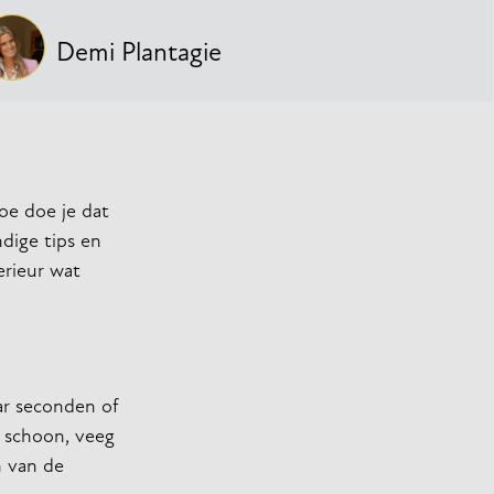
Demi Plantagie
oe doe je dat
ndige tips en
erieur wat
ar seconden of
n schoon, veeg
n van de