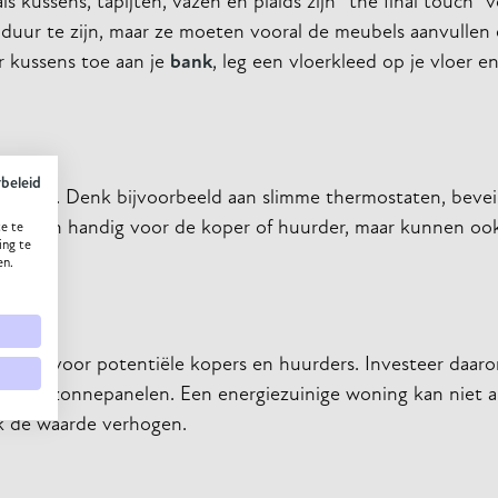
kussens, tapijten, vazen en plaids zijn ‘’the final touch’’ v
 duur te zijn, maar ze moeten vooral de meubels aanvullen 
r kussens toe aan je
bank
, leg een vloerkleed op je vloer e
ybeleid
 maken. Denk bijvoorbeeld aan slimme thermostaten, beveil
et alleen handig voor de koper of huurder, maar kunnen oo
e te
ing te
en.
et
maken voor potentiële kopers en huurders. Investeer daaro
atie en zonnepanelen. Een energiezuinige woning kan niet a
k de waarde verhogen.