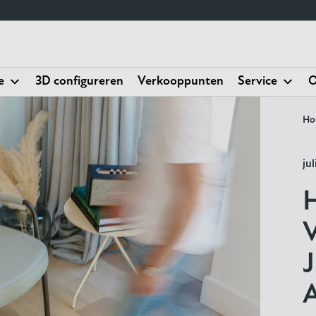
e
3D configureren
Verkooppunten
Service
O
Ho
ju