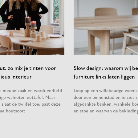
t: zo mix je tinten voor
Slow design: waarom wij be
eus interieur
furniture links laten liggen
en meubelzaak en wordt verliefd
Loop op een willekeurige woen
ige walnoten eettafel. Maar
door een binnenstad en je ziet z
slaat de twijfel toe: past deze
afgedankte banken, wankele bo
me houtsoort
en stoelen waarvan de bekleding