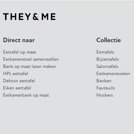
Direct naar
Collectie
Eettafel op maat
Eettafels
Eetkamerstoel samenstellen
Bijzettafels
Bank op maat laten maken
Salontafels
HPL eettafel
Eetkamerstoelen
Dekton eettafel
Banken
Eiken eettafel
Fauteuils
Eetkamerbank op maat
Hockers