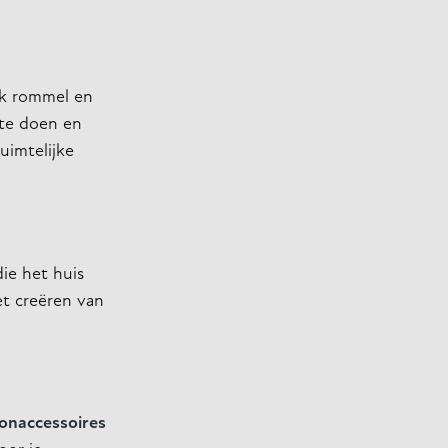
ijk rommel en
 te doen en
uimtelijke
ie het huis
et creëren van
onaccessoires