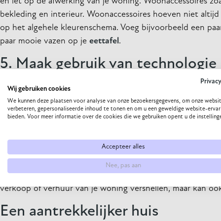
en let op de afwerking van je woning. Woonaccessoires zoals 
bekleding en interieur. Woonaccessoires hoeven niet altijd
op het algehele kleurenschema. Voeg bijvoorbeeld een paa
paar mooie vazen op je
eettafel
.
5. Maak gebruik van technologie
Privac
Technologie kan je helpen om je woning aantrekkelijker te
Wij gebruiken cookies
en draadloze geluidssystemen. Deze technologieën zijn ni
We kunnen deze plaatsen voor analyse van onze bezoekersgegevens, om onze websit
verbeteren, gepersonaliseerde inhoud te tonen en om u een geweldige website-ervar
van je woning verhogen.
bieden. Voor meer informatie over de cookies die we gebruiken opent u de instelling
6. Vergeet de energieprestatie ni
Accepteer alles
De energieprestatie van je woning kan een groot verschil 
Nee, pas aan
energiebesparende maatregelen, zoals led-verlichting, isol
verkoop of verhuur van je woning versnellen, maar kan oo
Een aantrekkelijker huis