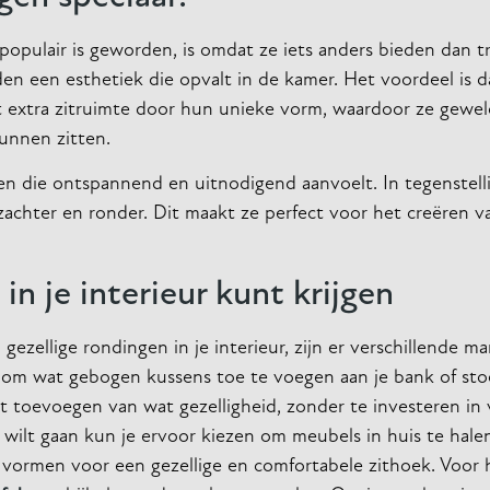
pulair is geworden, is omdat ze iets anders bieden dan tr
een esthetiek die opvalt in de kamer. Het voordeel is dat
t extra zitruimte door hun unieke vorm, waardoor ze geweld
unnen zitten.
n die ontspannend en uitnodigend aanvoelt. In tegenstelli
chter en ronder. Dit maakt ze perfect voor het creëren v
n je interieur kunt krijgen
gezellige rondingen in je interieur, zijn er verschillende 
s om wat gebogen kussens toe te voegen aan je bank of sto
t toevoegen van wat gezelligheid, zonder te investeren in 
ilt gaan kun je ervoor kiezen om meubels in huis te hal
vormen voor een gezellige en comfortabele zithoek. Voor 