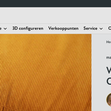
e
3D configureren
Verkooppunten
Service
O
Ho
ma