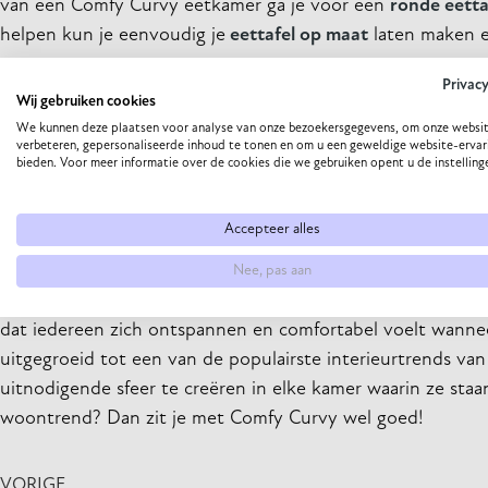
van een Comfy Curvy eetkamer ga je voor een
ronde eetta
helpen kun je eenvoudig je
eettafel op maat
laten maken 
Een andere geweldige manier om deze trend in je interieu
Privac
Wij gebruiken cookies
spannende texturen en visuele interesse in de kamer te c
We kunnen deze plaatsen voor analyse van onze bezoekersgegevens, om onze websit
uitstraling geven, terwijl je toch bij het algemene Curvy 
verbeteren, gepersonaliseerde inhoud te tonen en om u een geweldige website-ervar
bieden. Voor meer informatie over de cookies die we gebruiken opent u de instelling
accentmuur achter je bank of stoel voor een opvallend ef
Haal de Curvy stijl in huis
Accepteer alles
De Comfy Curvy woonstijl is perfect voor wie een uitnodigen
Nee, pas aan
pluche vulling en felle kleuren, maakt deze collectie het ge
dat iedereen zich ontspannen en comfortabel voelt wannee
uitgegroeid tot een van de populairste interieurtrends 
uitnodigende sfeer te creëren in elke kamer waarin ze staa
woontrend? Dan zit je met Comfy Curvy wel goed!
VORIGE