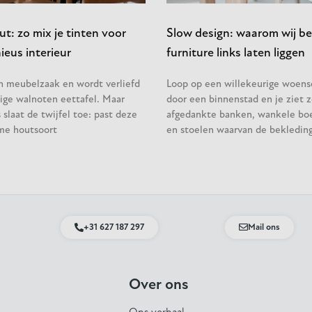
t: zo mix je tinten voor
Slow design: waarom wij be
eus interieur
furniture links laten liggen
en meubelzaak en wordt verliefd
Loop op een willekeurige woen
ige walnoten eettafel. Maar
door een binnenstad en je ziet z
slaat de twijfel toe: past deze
afgedankte banken, wankele bo
me houtsoort
en stoelen waarvan de bekleding
+31 627 187 297
Mail ons
Over ons