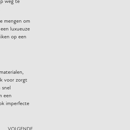
op weg te
!
n te mengen om
t een luxueuze
uiken op een
materialen,
ok voor zorgt
 snel
m een
ook imperfecte
VOLGENDE