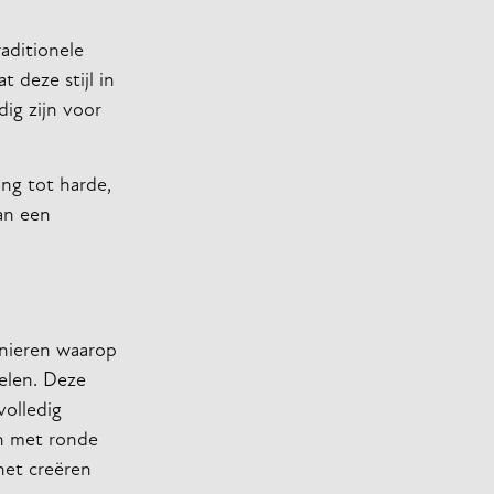
aditionele
 deze stijl in
ig zijn voor
ng tot harde,
an een
manieren waarop
elen. Deze
volledig
en met ronde
het creëren