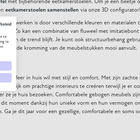
fel
met bijbehorende eetkamerstoelen. Om je een beetje 
en
eetkamerstoelen samenstellen
via onze 3D configurator
r te verwerken is door verschillende kleuren en materiale
ybeleid
reëren. Zo kan een combinatie van fluweel met imitatiebon
e te
thema van de trend blijft. Je kunt ook structuurbehang gebr
ing te
en.
fect dat de kromming van de meubelstukken mooi aanvult.
de sfeer in huis wil met stijl en comfort. Met zijn zachte 
makkelijk om prachtige interieurs te creëren terwijl je er o
r ze je huis bezoeken. Comfortabele gebogen meubels zijn
van dit moment dankzij hun unieke vorm en hun vermogen o
n. Ga je dit jaar voor een gezellige, comfortabele en soms 