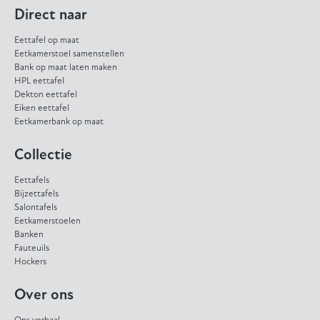
Direct naar
Eettafel op maat
Eetkamerstoel samenstellen
Bank op maat laten maken
HPL eettafel
Dekton eettafel
Eiken eettafel
Eetkamerbank op maat
Collectie
Eettafels
Bijzettafels
Salontafels
Eetkamerstoelen
Banken
Fauteuils
Hockers
Over ons