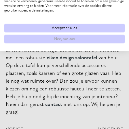
website te verbeteren, gepersonaliseerde inhoud te tonen en om u een geweldige
website-ervaring te bieden. Voor meer informatie over de cookies die we
Wil je een gezellige, knusse, maar ook rustige
gebruiken opent u de instellingen.
woonkamer creëren? Dan is een landelijk interieur de
juiste stijl voor zowel een kleine als grote
Accepteer alles
woonkamer. Je kunt een grote bank neerzetten met
Nee, pas aan
afgeronde leuningen, waarbij je een dekentje en een
aantals kussens op legt. Combineer dit bijvoorbeeld
met een robuuste
eiken design salontafel
van hout.
Op deze tafel kun je verschillende accessoires
plaatsen, zoals kaarsen of een grote glazen vaas. Heb
je nog wat ruimte over? Dan zou je ervoor kunnen
kiezen om nog een robuuste fauteuil neer te zetten.
Heb je hulp nodig bij de inrichting van je interieur?
Neem dan gerust
contact
met ons op. Wij helpen je
graag!