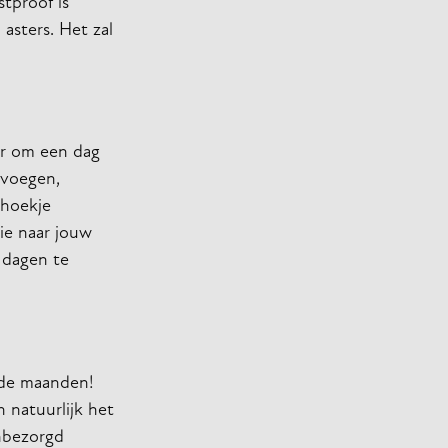
stproof is
asters. Het zal
ger om een dag
 voegen,
shoekje
ie naar jouw
 dagen te
ende maanden!
n natuurlijk het
onbezorgd