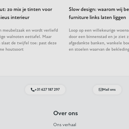
t: zo mix je tinten voor
Slow design: waarom wij be
eus interieur
furniture links laten liggen
en meubelzaak en wordt verliefd
Loop op een willekeurige woen
ige walnoten eettafel. Maar
door een binnenstad en je ziet z
slaat de twijfel toe: past deze
afgedankte banken, wankele bo
me houtsoort
en stoelen waarvan de bekleding
+31 627 187 297
Mail ons
Over ons
Ons verhaal