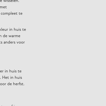
e wisselen.
 met
r compleet te
leur in huis te
in de warme
ts anders voor
r in huis te
. Het in huis
oor de herfst.