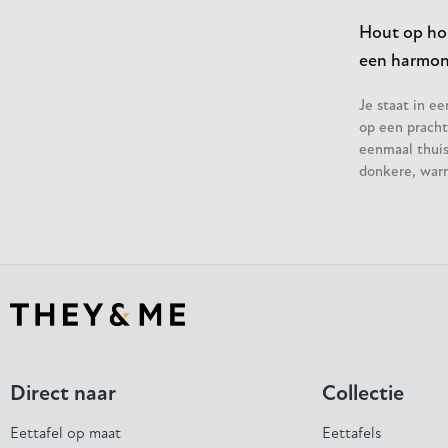
Hout op hou
een harmoni
Je staat in e
op een pracht
eenmaal thuis 
donkere, war
Direct naar
Collectie
Eettafel op maat
Eettafels