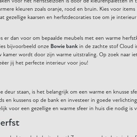
ken voor het herfstseizoen is door de kleurenpaletten in t
rmere kleuren zoals oranje, rood en bruin. Kies voor items
t gezellige kaarsen en herfstdecoraties toe om je interieu
Kies er dan voor om bepaalde meubels met een warme herfstk
Kies bijvoorbeeld onze
Bowie bank
in de zachte stof Cloud 
uw kamer wordt door zijn warme uitstraling. Op zoek naar ie
eëer jij het perfecte interieur voor jou!
eur staan, is het belangrijk om een warme en knusse sfee
ds en kussens op de bank en investeer in goede verlichting
k voor een gezellige en warme sfeer in huis die nodig is v
erfst