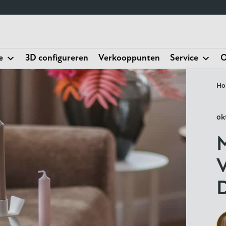
e
3D configureren
Verkooppunten
Service
O
Ho
ok