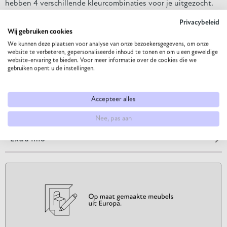
hebben 4 verschillende kleurcombinaties voor je uitgezocht.
Heb je de hocker liever in het uni? Neem dan contact met ons
Privacybeleid
op.
Wij gebruiken cookies
We kunnen deze plaatsen voor analyse van onze bezoekersgegevens, om onze
Kleur
: Air forest, leren hengsel tendens verde
website te verbeteren, gepersonaliseerde inhoud te tonen en om u een geweldige
website-ervaring te bieden. Voor meer informatie over de cookies die we
Ben je op zoek naar iets wat er niet tussen staat? Neem dan
gebruiken opent u de instellingen.
hier
contact
met ons op om de mogelijkheden te bespreken.
Accepteer alles
Productspecificaties
Nee, pas aan
Extra Info