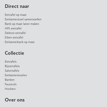
Direct naar
Eettafel op maat
Eetkamerstoel samenstellen
Bank op maat laten maken
HPL eettafel
Dekton eettafel
Eiken eettafel
Eetkamerbank op maat
Collectie
Eettafels
Bijzettafels
Salontafels
Eetkamerstoelen
Banken
Fauteuils
Hockers
Over ons