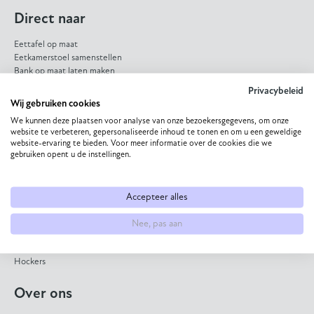
Direct naar
Eettafel op maat
Eetkamerstoel samenstellen
Bank op maat laten maken
HPL eettafel
Privacybeleid
Dekton eettafel
Wij gebruiken cookies
Eiken eettafel
We kunnen deze plaatsen voor analyse van onze bezoekersgegevens, om onze
Eetkamerbank op maat
website te verbeteren, gepersonaliseerde inhoud te tonen en om u een geweldige
website-ervaring te bieden. Voor meer informatie over de cookies die we
Collectie
gebruiken opent u de instellingen.
Eettafels
Bijzettafels
Accepteer alles
Salontafels
Eetkamerstoelen
Nee, pas aan
Banken
Fauteuils
Hockers
Over ons