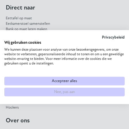
Direct naar
Eettafel op maat
Eetkamerstoel samenstellen
Bank op maat laten maken
HPL eettafel
Privacybeleid
Dekton eettafel
Wij gebruiken cookies
Eiken eettafel
We kunnen deze plaatsen voor analyse van onze bezoekersgegevens, om onze
Eetkamerbank op maat
website te verbeteren, gepersonaliseerde inhoud te tonen en om u een geweldige
website-ervaring te bieden. Voor meer informatie over de cookies die we
Collectie
gebruiken opent u de instellingen.
Eettafels
Bijzettafels
Accepteer alles
Salontafels
Eetkamerstoelen
Nee, pas aan
Banken
Fauteuils
Hockers
Over ons