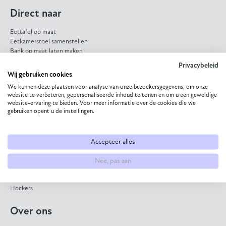
Direct naar
Eettafel op maat
Eetkamerstoel samenstellen
Bank op maat laten maken
HPL eettafel
Privacybeleid
Dekton eettafel
Wij gebruiken cookies
Eiken eettafel
We kunnen deze plaatsen voor analyse van onze bezoekersgegevens, om onze
Eetkamerbank op maat
website te verbeteren, gepersonaliseerde inhoud te tonen en om u een geweldige
website-ervaring te bieden. Voor meer informatie over de cookies die we
Collectie
gebruiken opent u de instellingen.
Eettafels
Bijzettafels
Accepteer alles
Salontafels
Eetkamerstoelen
Nee, pas aan
Banken
Fauteuils
Hockers
Over ons