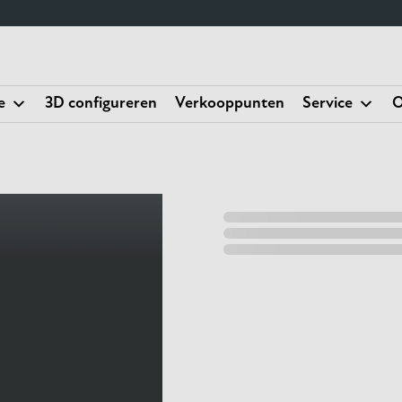
e
3D configureren
Verkooppunten
Service
O