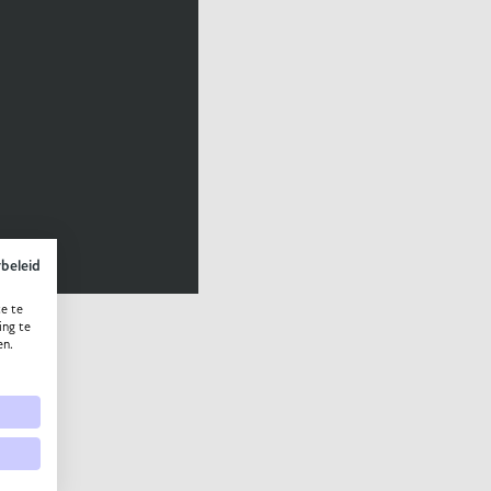
ybeleid
e te
ing te
en.