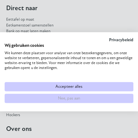
Direct naar
Eettafel op maat
Eetkamerstoel samenstellen
Bank op maat laten maken
HPL eettafel
Privacybeleid
Dekton eettafel
Wij gebruiken cookies
Eiken eettafel
We kunnen deze plaatsen voor analyse van onze bezoekersgegevens, om onze
Eetkamerbank op maat
website te verbeteren, gepersonaliseerde inhoud te tonen en om u een geweldige
website-ervaring te bieden. Voor meer informatie over de cookies die we
Collectie
gebruiken opent u de instellingen.
Eettafels
Bijzettafels
Accepteer alles
Salontafels
Eetkamerstoelen
Nee, pas aan
Banken
Fauteuils
Hockers
Over ons