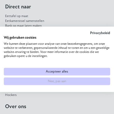
Direct naar
Eettafel op maat
Eetkamerstoel samenstellen
Bank op maat laten maken
HPL eettafel
Privacybeleid
Dekton eettafel
Wij gebruiken cookies
Eiken eettafel
We kunnen deze plaatsen voor analyse van onze bezoekersgegevens, om onze
Eetkamerbank op maat
website te verbeteren, gepersonaliseerde inhoud te tonen en om u een geweldige
website-ervaring te bieden. Voor meer informatie over de cookies die we
Collectie
gebruiken opent u de instellingen.
Eettafels
Bijzettafels
Accepteer alles
Salontafels
Eetkamerstoelen
Nee, pas aan
Banken
Fauteuils
Hockers
Over ons