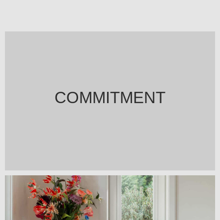
COMMITMENT
Lorem ipsum dolor sit amet, consectetur adipiscing elit. Ut
elit tellus, luctus nec ullamcorper mattis, pulvinar dapibus
leo.