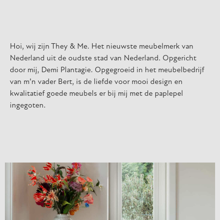
Hoi, wij zijn They & Me. Het nieuwste meubelmerk van
Nederland uit de oudste stad van Nederland. Opgericht
door mij, Demi Plantagie. Opgegroeid in het meubelbedrijf
van m’n vader Bert, is de liefde voor mooi design en
kwalitatief goede meubels er bij mij met de paplepel
ingegoten.
Lorem ipsum dolor sit amet, consectetur adipiscing elit. Ut
elit tellus, luctus nec ullamcorper mattis, pulvinar dapibus
leo.
Lorem ipsum dolor sit amet, consectetur adipiscing elit. Ut