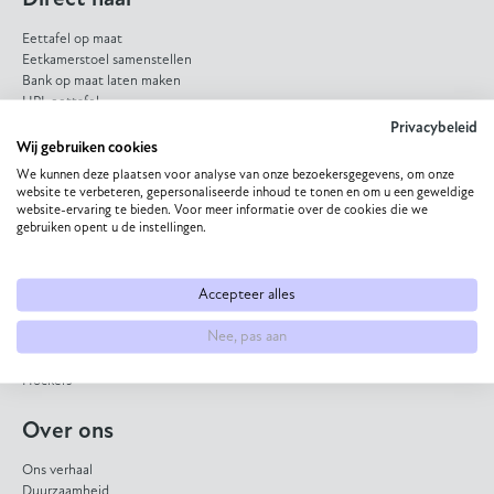
Eettafel op maat
Eetkamerstoel samenstellen
Bank op maat laten maken
HPL eettafel
Dekton eettafel
Privacybeleid
Eiken eettafel
Wij gebruiken cookies
Eetkamerbank op maat
We kunnen deze plaatsen voor analyse van onze bezoekersgegevens, om onze
website te verbeteren, gepersonaliseerde inhoud te tonen en om u een geweldige
website-ervaring te bieden. Voor meer informatie over de cookies die we
Collectie
gebruiken opent u de instellingen.
Eettafels
Bijzettafels
Accepteer alles
Salontafels
Eetkamerstoelen
Nee, pas aan
Banken
Fauteuils
Hockers
Over ons
Ons verhaal
Duurzaamheid