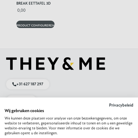
BREAK EETTAFEL 3D
0,00
PRODUCT CONFIGUREREN
+31 627 187 297
Mail ons
Privacybeleid
Wij gebruiken cookies
App met ons
We kunnen deze plaatsen voor analyse van onze bezoekersgegevens, om onze
website te verbeteren, gepersonaliseerde inhoud te tonen en om u een geweldige
website-ervaring te bieden. Voor meer informatie over de cookies die we
gebruiken opent u de instellingen.