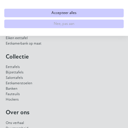
Direct naar
Eettafel op maat
Accepteer alles
Eetkamerstoel samenstellen
Bank op maat laten maken
Nee, pas aan
HPL eettafel
Dekton eettafel
Eiken eettafel
Eetkamerbank op maat
Collectie
Eettafels
Bijzettafels
Salontafels
Eetkamerstoelen
Banken
Fauteuils
Hockers
Over ons
Ons verhaal