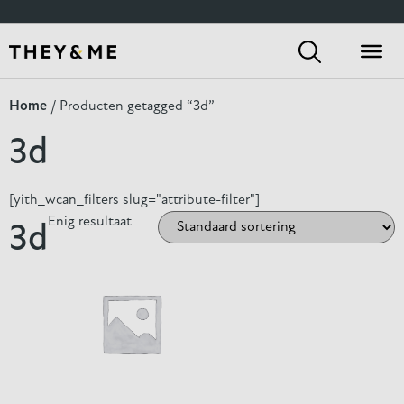
[yith_wcan_filters slug="default-preset"]
Home
/ Producten getagged “3d”
3d
[yith_wcan_filters slug="attribute-filter"]
Enig resultaat
3d