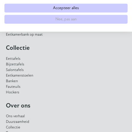
Eettafel op maat
Eetkamerstoel samenstellen
Accepteer alles
Bank op maat laten maken
HPL eettafel
Nee, pas aan
Dekton eettafel
Eiken eettafel
Eetkamerbank op maat
Collectie
Eettafels
Bijzettafels
Salontafels
Eetkamerstoelen
Banken
Fauteuils
Hockers
Over ons
Ons verhaal
Duurzaamheid
Collectie