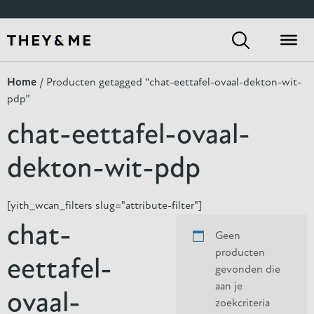
[yith_wcan_filters slug="default-preset"]
Home
/ Producten getagged “chat-eettafel-ovaal-dekton-wit-
pdp”
chat-eettafel-ovaal-
dekton-wit-pdp
[yith_wcan_filters slug="attribute-filter"]
chat-
Geen
producten
eettafel-
gevonden die
aan je
ovaal-
zoekcriteria