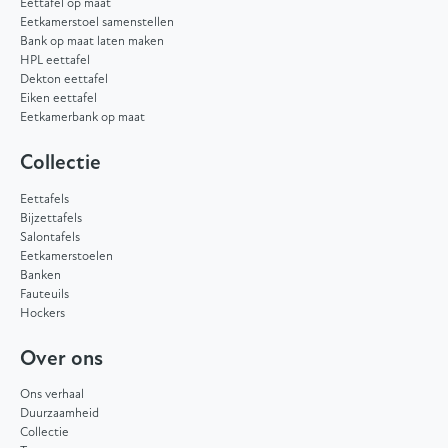
Eettafel op maat
Eetkamerstoel samenstellen
Bank op maat laten maken
HPL eettafel
Dekton eettafel
Eiken eettafel
Eetkamerbank op maat
Collectie
Eettafels
Bijzettafels
Salontafels
Eetkamerstoelen
Banken
Fauteuils
Hockers
Over ons
Ons verhaal
Duurzaamheid
Collectie