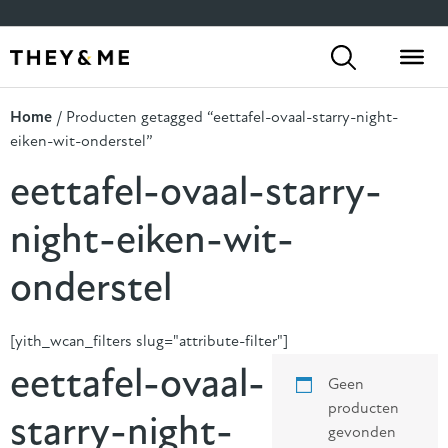
[yith_wcan_filters slug="default-preset"]
Home
/ Producten getagged “eettafel-ovaal-starry-night-
eiken-wit-onderstel”
eettafel-ovaal-starry-
night-eiken-wit-
onderstel
[yith_wcan_filters slug="attribute-filter"]
eettafel-ovaal-
Geen
producten
starry-night-
gevonden