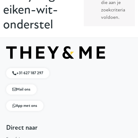
die aan je
eiken-wit-
zoekcriteria
voldoen.
onderstel
+31 627 187 297
Mail ons
App met ons
Direct naar