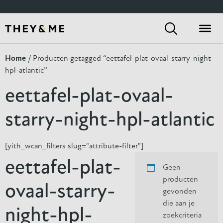
[yith_wcan_filters slug="default-preset"]
Home
/ Producten getagged “eettafel-plat-ovaal-starry-night-
hpl-atlantic”
eettafel-plat-ovaal-
starry-night-hpl-atlantic
[yith_wcan_filters slug="attribute-filter"]
eettafel-plat-
Geen
producten
ovaal-starry-
gevonden
die aan je
night-hpl-
zoekcriteria