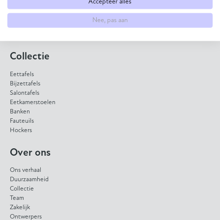
Accepteer alles
HPL eettafel
Dekton eettafel
Nee, pas aan
Eiken eettafel
Eetkamerbank op maat
Collectie
Eettafels
Bijzettafels
Salontafels
Eetkamerstoelen
Banken
Fauteuils
Hockers
Over ons
Ons verhaal
Duurzaamheid
Collectie
Team
Zakelijk
Ontwerpers