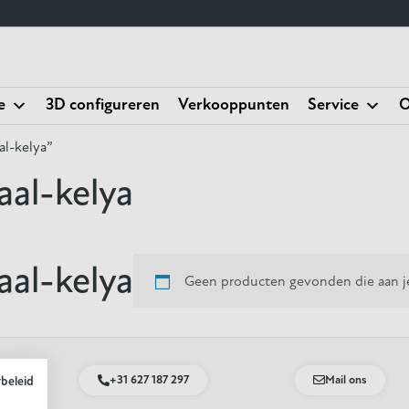
e
3D configureren
Verkooppunten
Service
O
al-kelya”
aal-kelya
aal-kelya
Geen producten gevonden die aan je
+31 627 187 297
Mail ons
ybeleid