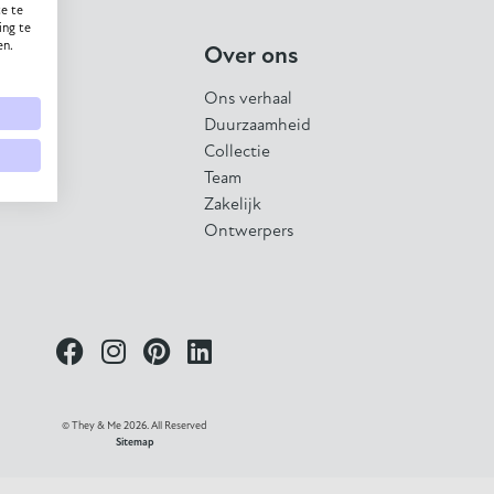
e te
ing te
en.
Over ons
Ons verhaal
Duurzaamheid
Collectie
Team
Zakelijk
Ontwerpers
© They & Me 2026. All Reserved
Sitemap