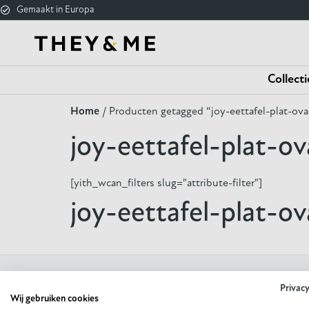
[yith_wcan_filters slug="default-preset"]
Gemaakt in Europa
Collecti
Home
/ Producten getagged “joy-eettafel-plat-ova
joy-eettafel-plat-ov
[yith_wcan_filters slug="attribute-filter"]
joy-eettafel-plat-ov
Privac
Wij gebruiken cookies