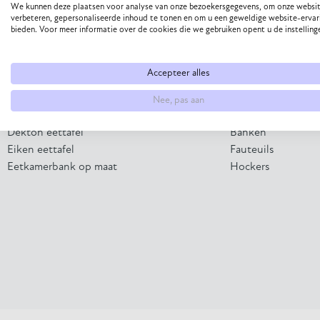
We kunnen deze plaatsen voor analyse van onze bezoekersgegevens, om onze websit
verbeteren, gepersonaliseerde inhoud te tonen en om u een geweldige website-ervar
bieden. Voor meer informatie over de cookies die we gebruiken opent u de instelling
Direct naar
Collectie
Eettafel op maat
Eettafels
Accepteer alles
Eetkamerstoel samenstellen
Bijzettafels
Bank op maat laten maken
Salontafels
Nee, pas aan
HPL eettafel
Eetkamerstoelen
Dekton eettafel
Banken
Eiken eettafel
Fauteuils
Eetkamerbank op maat
Hockers