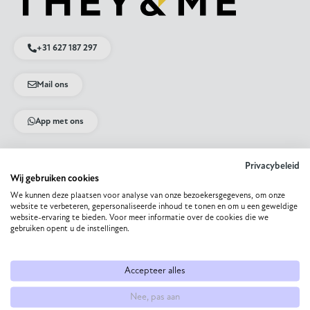
+31 627 187 297
Mail ons
App met ons
Privacybeleid
Direct naar
Wij gebruiken cookies
We kunnen deze plaatsen voor analyse van onze bezoekersgegevens, om onze
Eettafel op maat
website te verbeteren, gepersonaliseerde inhoud te tonen en om u een geweldige
Eetkamerstoel samenstellen
website-ervaring te bieden. Voor meer informatie over de cookies die we
Bank op maat laten maken
gebruiken opent u de instellingen.
HPL eettafel
Dekton eettafel
Eiken eettafel
Accepteer alles
Eetkamerbank op maat
Nee, pas aan
Collectie