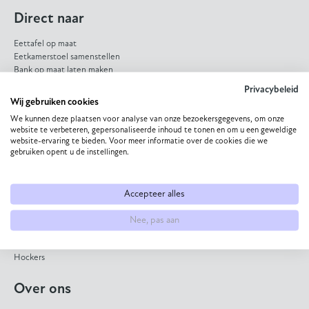
Direct naar
Eettafel op maat
Eetkamerstoel samenstellen
Bank op maat laten maken
HPL eettafel
Privacybeleid
Dekton eettafel
Wij gebruiken cookies
Eiken eettafel
We kunnen deze plaatsen voor analyse van onze bezoekersgegevens, om onze
Eetkamerbank op maat
website te verbeteren, gepersonaliseerde inhoud te tonen en om u een geweldige
website-ervaring te bieden. Voor meer informatie over de cookies die we
Collectie
gebruiken opent u de instellingen.
Eettafels
Bijzettafels
Accepteer alles
Salontafels
Eetkamerstoelen
Nee, pas aan
Banken
Fauteuils
Hockers
Over ons