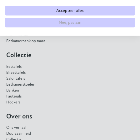
Eettafel op maat
Accepteer alles
Eetkamerstoel samenstellen
Bank op maat laten maken
Nee, pas aan
HPL eettafel
Dekton eettafel
Eiken eettafel
Eetkamerbank op maat
Collectie
Eettafels
Bijzettafels
Salontafels
Eetkamerstoelen
Banken
Fauteuils
Hockers
Over ons
Ons verhaal
Duurzaamheid
Collectie