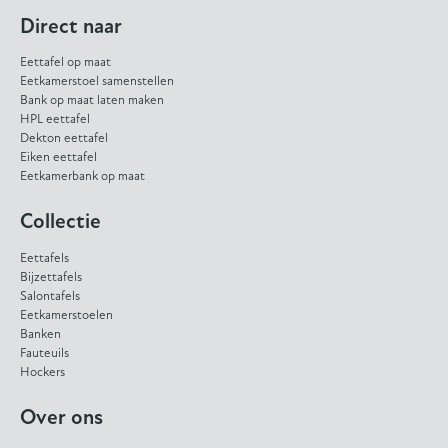
Direct naar
Eettafel op maat
Eetkamerstoel samenstellen
Bank op maat laten maken
HPL eettafel
Dekton eettafel
Eiken eettafel
Eetkamerbank op maat
Collectie
Eettafels
Bijzettafels
Salontafels
Eetkamerstoelen
Banken
Fauteuils
Hockers
Over ons