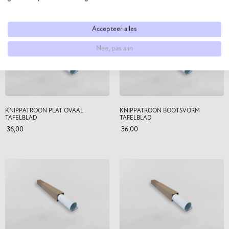
Misschien vind je deze items ook interessant
Accepteer alles
Nee, pas aan
KNIPPATROON PLAT OVAAL
KNIPPATROON BOOTSVORM
TAFELBLAD
TAFELBLAD
36,00
36,00