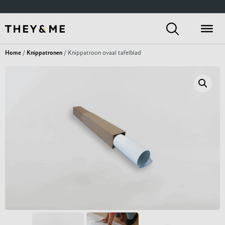
Home
/
Knippatronen
/ Knippatroon ovaal tafelblad