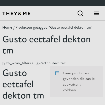
[yith_wcan_filters slug="default-preset"]
Home
/ Producten getagged “Gusto eettafel dekton tm”
Gusto eettafel dekton
tm
[yith_wcan_filters slug="attribute-filter"]
Gusto
Geen producten
gevonden die aan je
eettafel
zoekcriteria
voldoen.
dekton tm