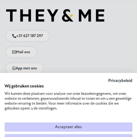
+31 627 187 297
Mail ons
App met ons
Privacybeleid
Wij gebruiken cookies
Direct naar
We kunnen deze plaatsen voor analyse van onze bezoekersgegevens, om onze
website te verbeteren, gepersonaliseerde inhoud te tonen en om u een geweldige
Eettafel op maat
website-ervaring te bieden. Voor meer informatie over de cookies die we
Eetkamerstoel samenstellen
gebruiken opent u de instellingen.
Bank op maat laten maken
HPL eettafel
Dekton eettafel
Accepteer alles
Eiken eettafel
Eetkamerbank op maat