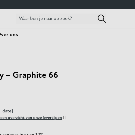
ver ons
y – Graphite 66
y_date]

r een overzicht van onze levertijden