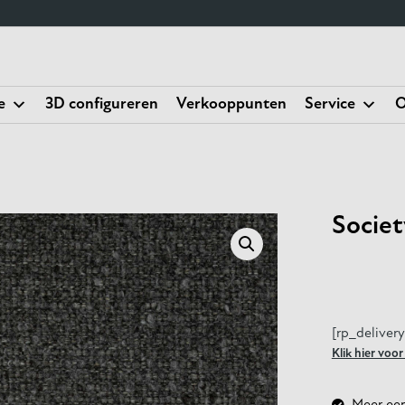
e
3D configureren
Verkooppunten
Service
O
Societ
[rp_deliver
Klik hier voo