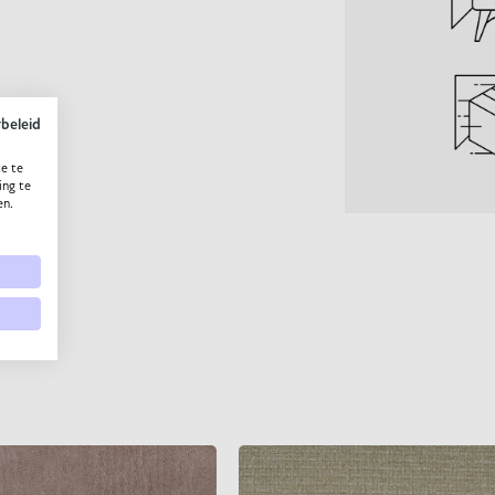
ybeleid
e te
ing te
en.