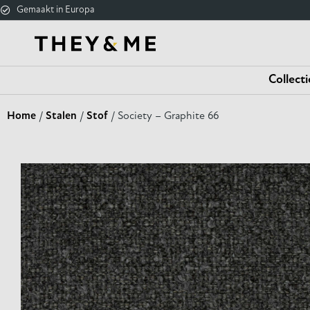
Gemaakt in Europa
Collecti
Home
/
Stalen
/
Stof
/ Society – Graphite 66