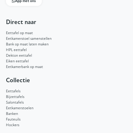
App met ons
Direct naar
Eettafel op maat
Eetkamerstoel samenstellen
Bank op maat laten maken
HPL eettafel
Dekton eettafel
Eiken eettafel
Eetkamerbank op maat
Collectie
Eettafels
Bijzettafels
Salontafels
Eetkamerstoelen
Banken
Fauteuils
Hockers