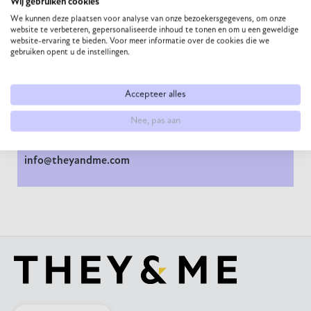
Wij gebruiken cookies
We kunnen deze plaatsen voor analyse van onze bezoekersgegevens, om onze
Als je er even niet uitkomt staan we voor je klaar. Wij
website te verbeteren, gepersonaliseerde inhoud te tonen en om u een geweldige
geven graag advies bij het maken van de juiste keuze
website-ervaring te bieden. Voor meer informatie over de cookies die we
gebruiken opent u de instellingen.
voor jouw interieur.
Accepteer alles
NEEM CONTACT OP
Nee, pas aan
+ 31 6 271 872 97
info@theyandme.com