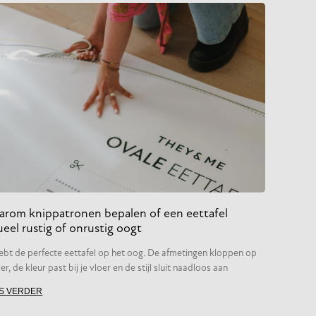
rom knippatronen bepalen of een eettafel
ueel rustig of onrustig oogt
ebt de perfecte eettafel op het oog. De afmetingen kloppen op
er, de kleur past bij je vloer en de stijl sluit naadloos aan
S VERDER