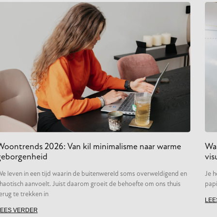
Woontrends 2026: Van kil minimalisme naar warme
Waa
geborgenheid
vis
e leven in een tijd waarin de buitenwereld soms overweldigend en
Je h
haotisch aanvoelt. Juist daarom groeit de behoefte om ons thuis
papi
erug te trekken in
LEE
LEES VERDER