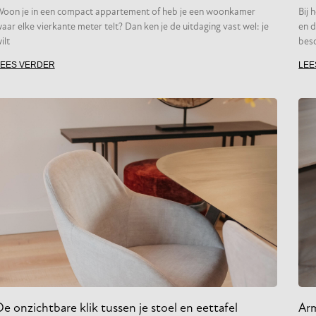
oon je in een compact appartement of heb je een woonkamer
Bij 
aar elke vierkante meter telt? Dan ken je de uitdaging vast wel: je
en d
ilt
besc
LEES VERDER
LEE
e onzichtbare klik tussen je stoel en eettafel
Arm