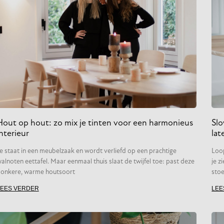
Hout op hout: zo mix je tinten voor een harmonieus
Slo
nterieur
lat
e staat in een meubelzaak en wordt verliefd op een prachtige
Loo
alnoten eettafel. Maar eenmaal thuis slaat de twijfel toe: past deze
je z
onkere, warme houtsoort
stoe
LEES VERDER
LEE