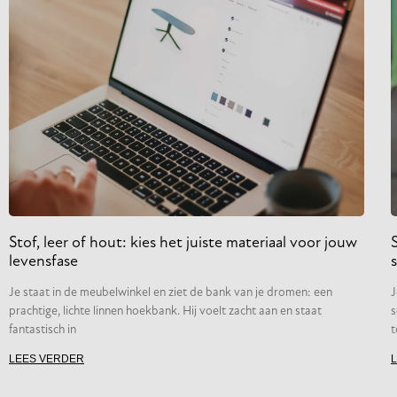
Stof, leer of hout: kies het juiste materiaal voor jouw
levensfase
s
Je staat in de meubelwinkel en ziet de bank van je dromen: een
J
prachtige, lichte linnen hoekbank. Hij voelt zacht aan en staat
s
fantastisch in
t
LEES VERDER