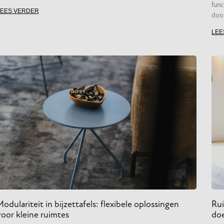
func
LEES VERDER
doo
LEE
odulariteit in bijzettafels: flexibele oplossingen
Rui
voor kleine ruimtes
doe