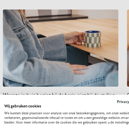
Warmte in huis begint bij de basis, niet bij de styling
Privac
Soms loop je een ruimte binnen en voelt het meteen goed. Het is er
Wij gebruiken cookies
niet te vol, maar ook niet te leeg. Het voelt er
B
We kunnen deze plaatsen voor analyse van onze bezoekersgegevens, om onze websit
i
verbeteren, gepersonaliseerde inhoud te tonen en om u een geweldige website-ervar
LEES VERDER
bieden. Voor meer informatie over de cookies die we gebruiken opent u de instelling