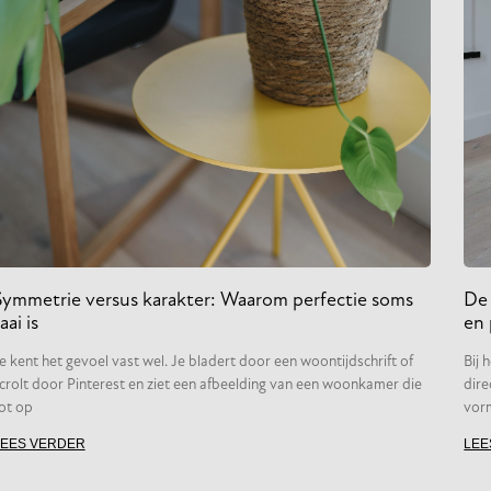
Symmetrie versus karakter: Waarom perfectie soms
De 
aai is
en 
e kent het gevoel vast wel. Je bladert door een woontijdschrift of
Bij 
crolt door Pinterest en ziet een afbeelding van een woonkamer die
dire
ot op
vor
LEES VERDER
LEE