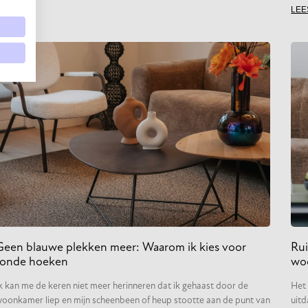
LEE
Geen blauwe plekken meer: Waarom ik kies voor
Ru
ronde hoeken
wo
k kan me de keren niet meer herinneren dat ik gehaast door de
Het 
oonkamer liep en mijn scheenbeen of heup stootte aan de punt van
uitd