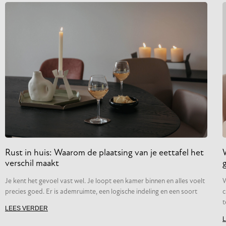
Rust in huis: Waarom de plaatsing van je eettafel het
verschil maakt
Je kent het gevoel vast wel. Je loopt een kamer binnen en alles voelt
W
precies goed. Er is ademruimte, een logische indeling en een soort
c
t
LEES VERDER