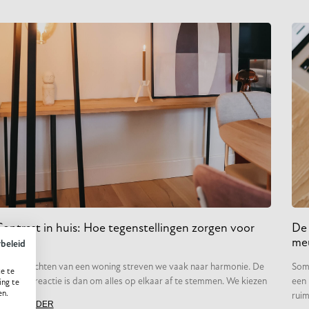
Contrast in huis: Hoe tegenstellingen zorgen voor
De 
rust
meu
ybeleid
ij het inrichten van een woning streven we vaak naar harmonie. De
Soms
e te
ntuïtieve reactie is dan om alles op elkaar af te stemmen. We kiezen
een 
ing te
en.
ruim
LEES VERDER