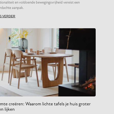
tionaliteit en voldoende bewegingsvrijheid vereist een
rdachte aanpak.
S VERDER
mte creëren: Waarom lichte tafels je huis groter
n lijken