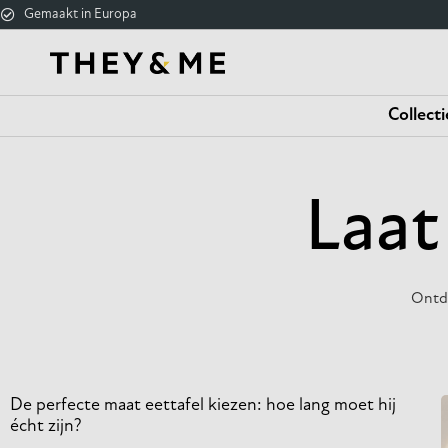
Gemaakt in Europa
Home
/
2023
/
april
/ 20
Collecti
Laat
Ontde
De perfecte maat eettafel kiezen: hoe lang moet hij
écht zijn?